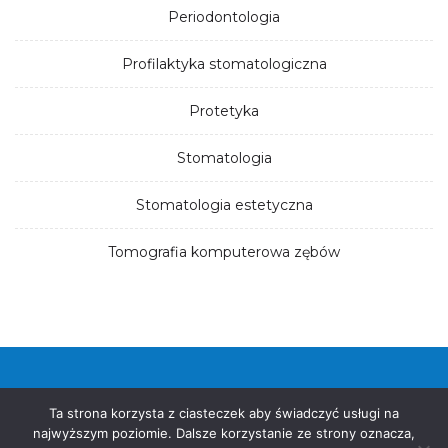
Periodontologia
Profilaktyka stomatologiczna
Protetyka
Stomatologia
Stomatologia estetyczna
Tomografia komputerowa zębów
© 2026. Wszystkie prawa zastrzeżone
Ta strona korzysta z ciasteczek aby świadczyć usługi na
najwyższym poziomie. Dalsze korzystanie ze strony oznacza,
REGULAMIN