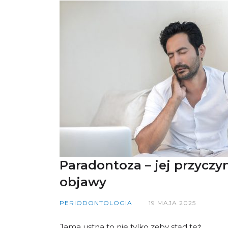
Paradontoza – jej przyczyn
objawy
PERIODONTOLOGIA
19 MAJA 2025
Jama ustna to nie tylko zęby stąd też