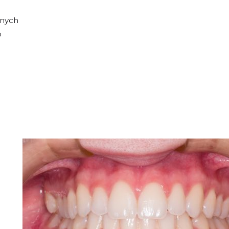
znych
o