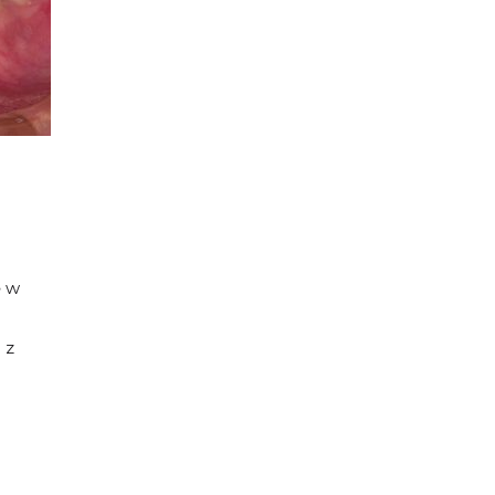
ę w
 z